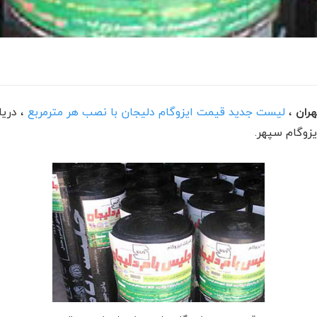
ران
،
لیست جدید قیمت ایزوگام دلیجان با نصب هر مترمربع
، دریا
زوگام سپهر.