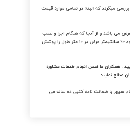
رسی میگردد که البته در تمامی موارد قیمت
زه گیری می شود . هر ورق ایزوگام دارای 10 متر طول و یک متر عرض می باشد و از آنجا که هنگام اجرا و نصب
ایزوگام ، یک لایه 10 سانتیمتری از ایزوگام روی لایه دریگر قرار میگیرد ، عملا در زمان اجرا هر ورق ایزوگام چیزی حدود 90 سانتیمتر عرض در 10 متر طول را پوشش
ید . همکاران ما ضمن انجام خدمات مشاوره
ان مطلع نمایند .
ام سپهر با ضمانت نامه کتبی ده ساله می