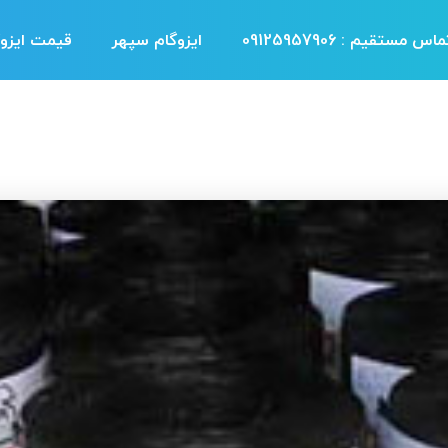
اس مستقیم : 09125957906
ایزوگام سپهر
قیمت ایزوگ