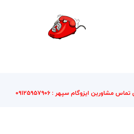
تلفن تماس با ایزوگام
سپهر
تماس مشاورین ایزوگام سپهر : 09125957906