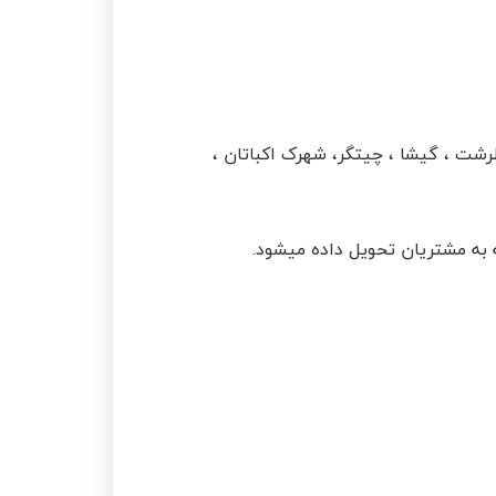
رشت ، گیشا ، چیتگر، شهرک اکباتان ،