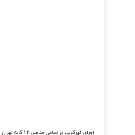
اجرای قیرگونی در تمامی مناطق 22 گانه تهران و حومه در سریعترین زمان با حداقل هزینه و با کیفیت ترین مصالح توسط متخصصین ایزوگام سپهر .