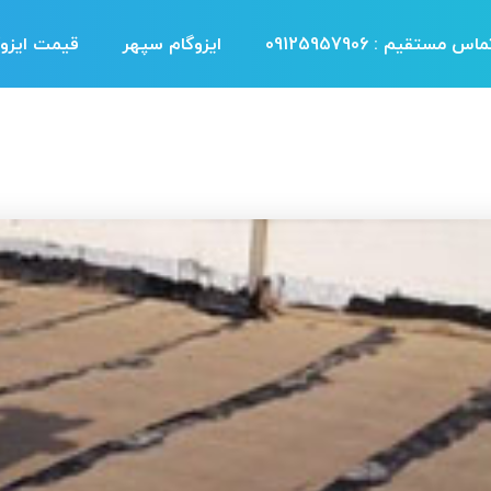
اس مستقیم : 09125957906
ایزوگام سپهر
قیمت ایزوگ