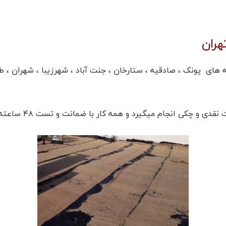
هران
های پونک ، صادقیه ، ستارخان ، جنت آباد ، شهرزیبا ، شهران ، ط
م میگیرد و همه کار با ضمانت و تست ۴۸ ساعته به مشتریان تحویل داده میشود.