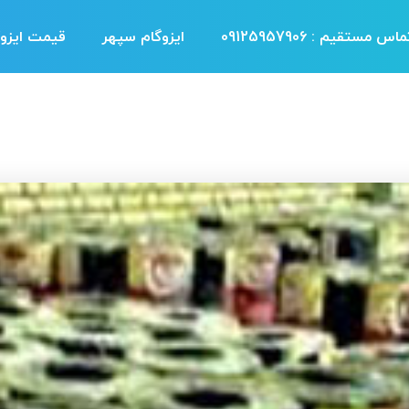
اس مستقیم : 09125957906
ایزوگام سپهر
قیمت ایزوگ