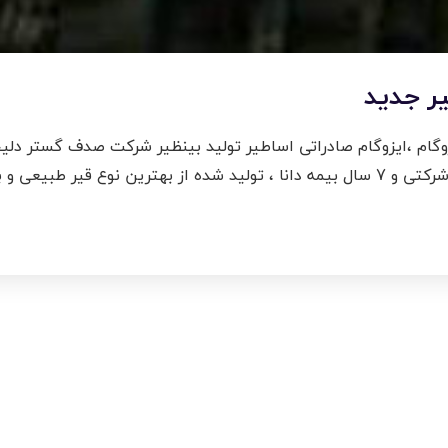
ر جدید
گام ،ایزوگام صادراتی اساطیر تولید بینظیر شرکت صدف گستر دلیج
استاندارد و ایزو 9001 به همراه 20 سال ضمانت شرکتی و 7 سال بیمه دانا ، تولید شده از