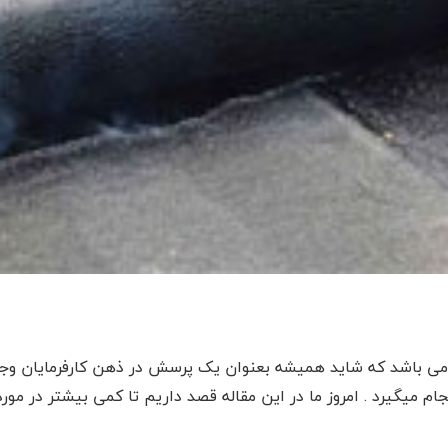
می باشد که شاید همیشه بعنوان یک پرسش در ذهن کارفرمایان وجود د
جام میگیرد . امروز ما در این مقاله قصد داریم تا کمی بیشتر در م