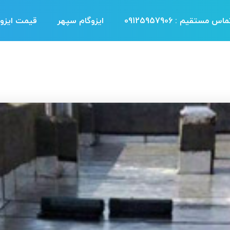
اس مستقیم : 09125957906
ایزوگام سپهر
قیمت ایزوگ