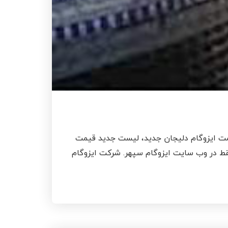
قیمت ایزوگام دلیجان جدید، لیست جدید قیمت
دمعتبر دلیجان با نصب و اجرا ، دریافت بروزترین قیمت انواع ایزوگام ، قیمت ایزوگام در سال 1403 ، فقط در وب سایت ایزوگام سپهر. شرکت ایزوگام