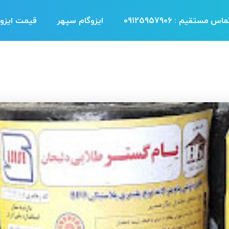
اس مستقیم : 09125957906
ایزوگام سپهر
قیمت ایزوگ