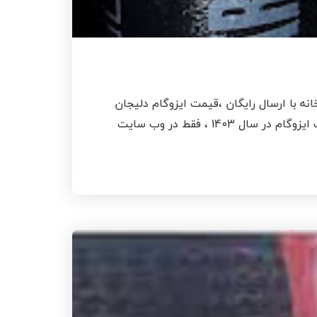
ه با ارسال رایگان ،قیمت ایزوگام دلیجان
جدید، لیست جدید قیمت ایزوگام برندمعتبر دلیجان با نصب و اجرا ، دریافت بروزترین قیمت انواع ایزوگام ، قیمت ایزوگام در سال 1403 ، فقط در وب سایت