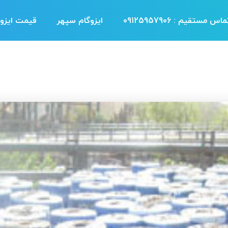
اس مستقیم : 09125957906
ایزوگام سپهر
قیمت ایزوگ