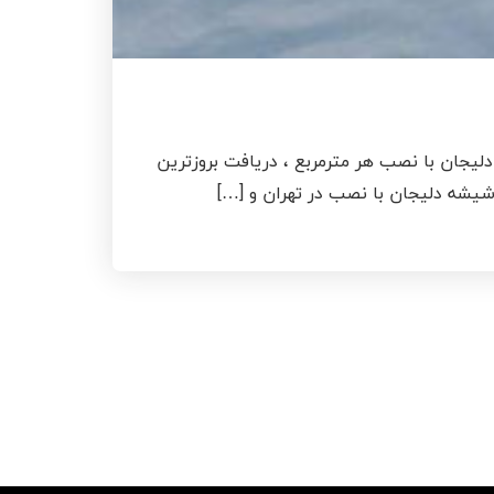
یزوگام دلیجان با نصب هر مترمربع ، دریافت بروزترین