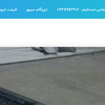
اس مستقیم : 09125957906
ایزوگام سپهر
قیمت ایزوگ