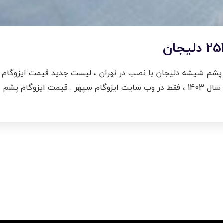
شیشه 254 قیمت ایزوگام پشم شیشه دلیجان با نصب در تهران ، لیست جدید قیمت ا
در تهران و […]