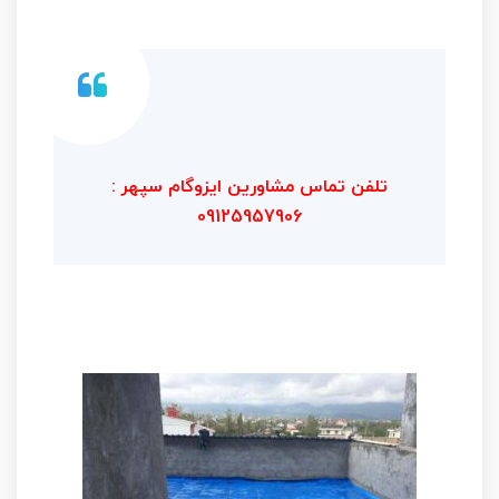
تلفن تماس مشاورین ایزوگام سپهر :
09125957906