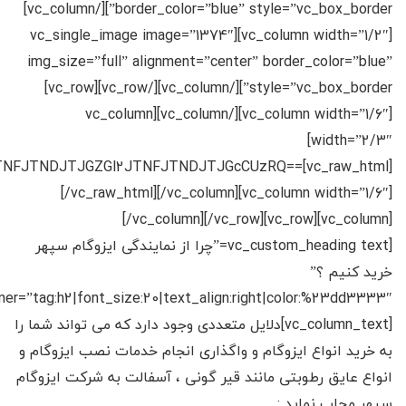
border_color=”blue” style=”vc_box_border”][/vc_column]
[vc_column width=”1/2″][vc_single_image image=”1374″
img_size=”full” alignment=”center” border_color=”blue”
style=”vc_box_border”][/vc_column][/vc_row][vc_row]
[vc_column width=”1/6″][/vc_column][vc_column
width=”2/3″]
B0JTNFJTNDJTJGZGl2JTNFJTNDJTJGcCUzRQ==
[/vc_raw_html][/vc_column][vc_column width=”1/6″]
[/vc_column][/vc_row][vc_row][vc_column]
[vc_custom_heading text=”چرا از نمایندگی ایزوگام سپهر
خرید کنیم ؟”
[vc_column_text]دلایل متعددی وجود دارد که می تواند شما را
به خرید انواع ایزوگام و واگذاری انجام خدمات نصب ایزوگام و
انواع عایق رطوبتی مانند قیر گونی ، آسفالت به شرکت ایزوگام
سپهر مجاب نماید :